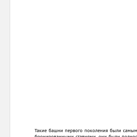
Такие башни первого поколения были самым
бронированными ставнями, они были полно