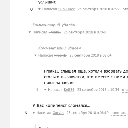
услышит.
0
Написал
Sun_Duck
25 сентября 2018 в 07:27
от
Комментарий удалён
Написал
FreakII
25 сентября 2018 в 07:48
Комментарий удалён
Написал
FreakII
25 сентября 2018 в 08:04
FreakII, слышал ещё, хотели взорвать 
столько вызавчатки, что вместе с ними 
пока на месте.
1
Написал
Kell84
25 сентября 2018 в 10:34
отв
У Вас копипейст сломался...
6
Написал
Gorvin
25 сентября 2018 в 06:19
ответить