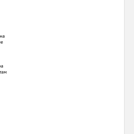
на
ее
ра
там