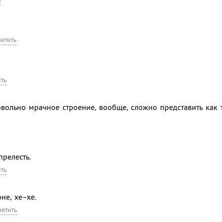
ветить
ить
овольно мрачное строение, вообще, сложно представить как 
прелесть.
ить
не, хе–хе.
ветить