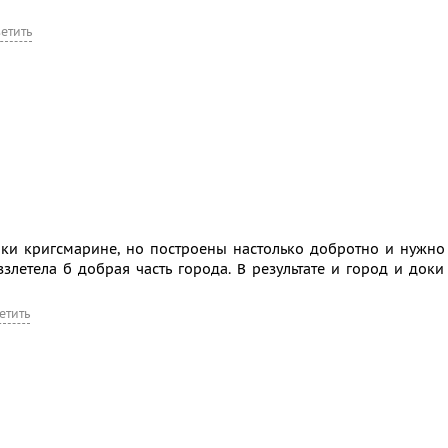
ветить
доки кригсмарине, но построены настолько добротно и нужно
взлетела б добрая часть города. В результате и город и доки
етить