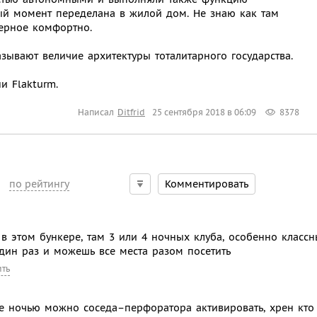
й момент переделана в жилой дом. Не знаю как там
верное комфортно.
зывают величие архитектуры тоталитарного государства.
и Flakturm.
Написал
Ditfrid
25 сентября 2018 в 06:09
8378
по рейтингу
Комментировать
в этом бункере, там 3 или 4 ночных клуба, особенно класс
один раз и можешь все места разом посетить
ить
не ночью можно соседа–перфоратора активировать, хрен кто