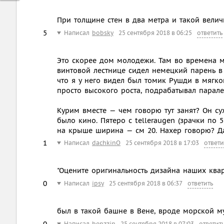
При толщине стен в два метра и такой вели
5
Написал
bobsky
25 сентября 2018 в 06:25
ответить
Это скорее дом молодежи. Там во времена 
винтовой лестнице сидел немецкий парень в т
что я у него видел был томик Рушди в мягко
просто высокого роста, подрабатывал парал
Курим вместе — чем говорю тут занят? Он су
было кино. Пятеро с telleraugen (зрачки по 
на крыше ширина — см 20. Нахер говорю? Да не
1
Написал
dachkinO
25 сентября 2018 в 17:03
ответи
"Оцените оригинальность дизайна наших ква
0
Написал
ipsy
25 сентября 2018 в 06:37
ответить
был в такой башне в Вене, вроде морской м
0
Написал
benzzin
25 сентября 2018 в 07:03
ответит