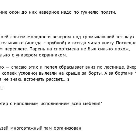
чине окон до них наверное надо по туннелю ползти.
моей совсем молодости вечером под громыхающий тек хауз 
ельняшке (иногда с трубкой) и всегда читал книгу. Последн
м переплете. Парень на спортсмена не был сильно похож,
ельно с универом охранником.
хо — спасаю этих и пепел сбрасывает вниз по лестнице. Вче
5 копеек условно) вылезли на крыше за борты. А за бортами 
 знаю, встречать рассвет... :)
ть
ртир с напольным исполнением всей мебели!"
узей многоэтажный там организован
ь