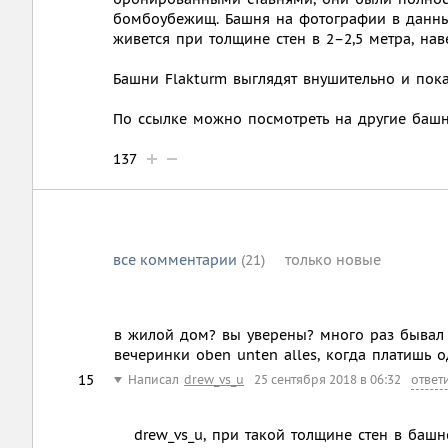
бомбоубежищ. Башня на фотографии в данны
живется при толщине стен в 2–2,5 метра, на
Башни Flakturm выглядят внушительно и пока
По ссылке можно посмотреть на другие башн
137
все
комментарии
(21)
только
новые
в жилой дом? вы уверены? много раз бывал 
вечеринки oben unten alles, когда платишь 
15
Написал
drew_vs_u
25 сентября 2018 в 06:32
ответ
drew_vs_u, при такой толщине стен в баш