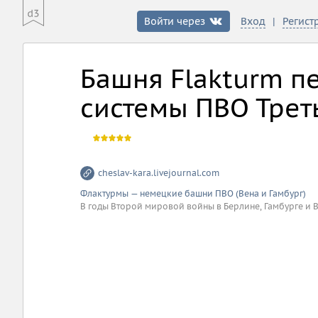
|
Войти через
Вход
Регист
Башня Flakturm п
системы ПВО Треть
cheslav-kara.livejournal.com
Флактурмы — немецкие башни ПВО (Вена и Гамбург)
В годы Второй мировой войны в Берлине, Гамбурге и 