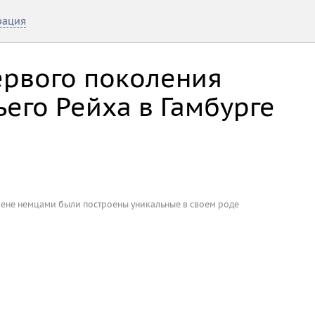
рация
ервого поколения
его Рейха в Гамбурге
Вене немцами были построены уникальные в своем роде