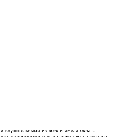
и внушительными из всех и имели окна с
стью автономными и выполняли также функцию