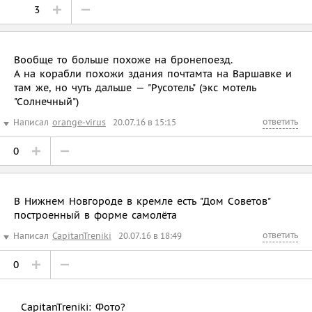
3
Вообще то больше похоже на бронепоезд.
А на корабли похожи здания почтамта на Варшавке и
там же, но чуть дальше — "Русотель" (экс мотель
"Солнечный")
ответить
Написал
orange-virus
20.07.16 в 15:15
0
В Нижнем Новгороде в кремле есть "Дом Советов"
построенный в форме самолёта
ответить
Написал
CapitanTreniki
20.07.16 в 18:49
0
CapitanTreniki: Фото?