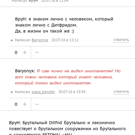
Написал
BpyH
20.07.16 в 12:04
BpyH: я знаком лично с человеком, который
знаком лично с Дитфридом.
Да, в жизни он такой же :)
ответить
Написал
Baryonyx
20.07.16 в 12:12
0
Baryonyx:
Я сам лично не видел инопланетян! Но
вот говно человека который знает человека,
который точно видел инопланетян.
ответить
Написал
papa_bender
20.07.16 в 19:36
0
BpyH: Брутальный Ditfrid брутально и лаконично
повествует о брутальном сооружении из брутального
и конкретного БЕТОНА! –НА!