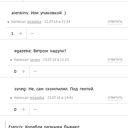
alenkins: Или упаковкой
)
:
ответить
Написал
egazeba
22.07.16 в 21:34
1
egazeba: Ветром надуло?
ответить
Написал
ssneg
23.07.16 в 11:23
0
ssneg: Не, сам скомпилял. Под гентой.
ответить
Написал
egazeba
23.07.16 в 14:41
0
Francis: Корабли разными бывают.