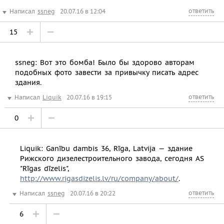
ответить
Написал
ssneg
20.07.16 в 12:04
15
ssneg: Вот это бомба! Было бы здорово авторам
подобных фото завести за привычку писать адрес
здания.
ответить
Написал
Liquik
20.07.16 в 19:15
0
Liquik: Ganību dambis 36, Rīga, Latvija — здание
Рижского дизелестроительного завода, сегодня AS
"Rīgas dīzelis",
http://www.rigasdizelis.lv/ru/company/about/
.
ответить
Написал
ssneg
20.07.16 в 20:22
6