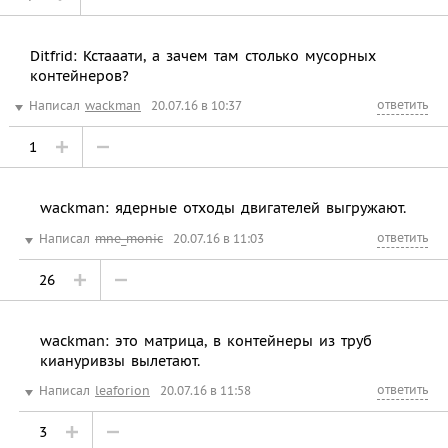
Ditfrid: Кстааати, а зачем там столько мусорных
контейнеров?
ответить
Написал
wackman
20.07.16 в 10:37
1
wackman: ядерные отходы двигателей выгружают.
ответить
Написал
mne_monic
20.07.16 в 11:03
26
wackman: это матрица, в контейнеры из труб
киануривзы вылетают.
ответить
Написал
leaforion
20.07.16 в 11:58
3