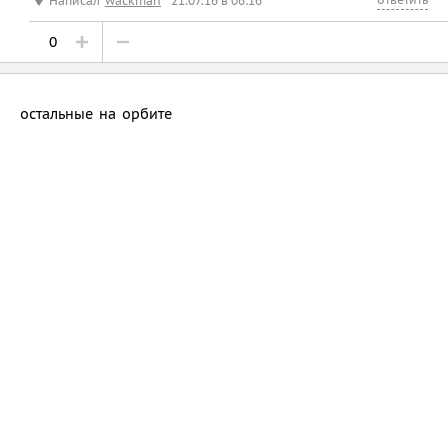
Написал
wackman
21.07.16 в 06:16
0
остальные на орбите